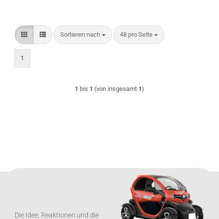
Sortieren nach
pro Seite
Sortieren nach
48 pro Seite
1
1
bis
1
(von insgesamt
1
)
Die Idee, Reaktionen und die