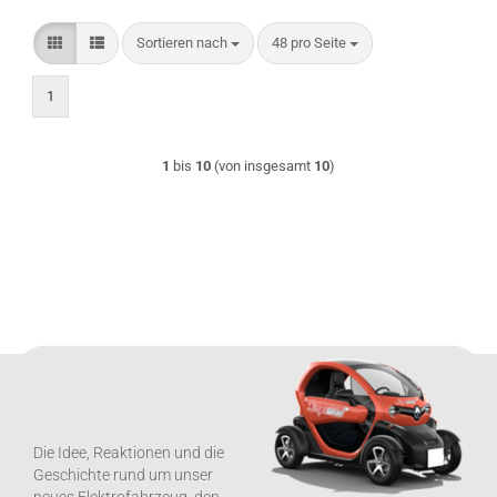
Sortieren nach
pro Seite
Sortieren nach
48 pro Seite
1
1
bis
10
(von insgesamt
10
)
Die Idee, Reaktionen und die
Geschichte rund um unser