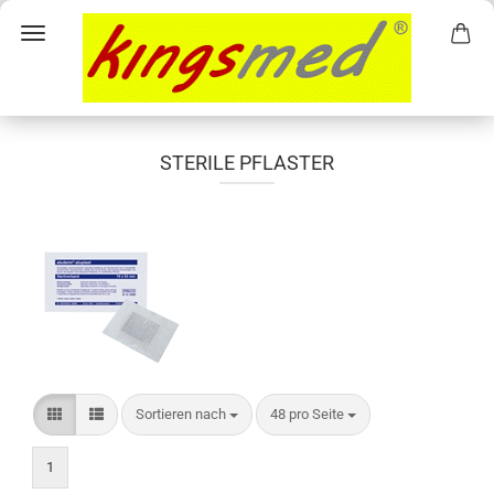
STERILE PFLASTER
Sortieren nach
pro Seite
Sortieren nach
48 pro Seite
1