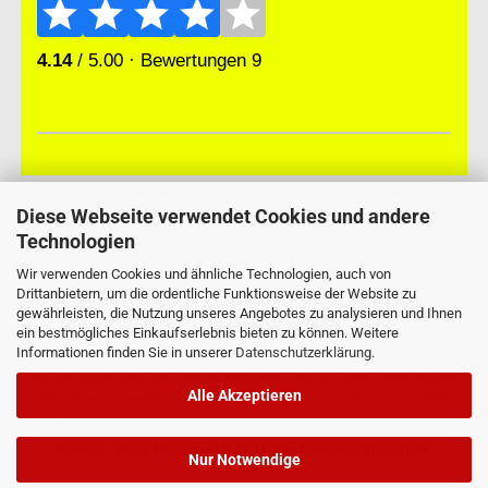
* Eine Überprüfung der Bewertungen durch uns findet nicht statt. Die Bewertungen
Diese Webseite verwendet Cookies und andere
könnten von Verbrauchern stammen, die die Ware oder Dienstleistung gar nicht erworben
Technologien
oder genutzt haben.
* GoGreen Plus ist ein Service, der die Dekarbonisierungsmaßnahmen innerhalb des
Wir verwenden Cookies und ähnliche Technologien, auch von
Logistiknetzwerks von Deutsche Post und DHL unterstützt. Durch den Einsatz alternativer
Drittanbietern, um die ordentliche Funktionsweise der Website zu
gewährleisten, die Nutzung unseres Angebotes zu analysieren und Ihnen
Kraftstoffe und Technologien reduziert Deutsche Post und DHL den Verbrauch fossiler
ein bestmögliches Einkaufserlebnis bieten zu können. Weitere
Kraftstoffe im Transportmodus und in Gebäuden, die für die GoGreen Plus-Sendungen
Informationen finden Sie in unserer
Datenschutzerklärung
.
genutzt werden. Dies bedeutet nicht zwangsläufig, dass die konkrete Sendung physisch
mit Fahrzeugen oder über Anlagen transportiert wird, die diese Kraftstoffe oder
Alle Akzeptieren
Technologien verwenden. Weitere Informationen, z. B. zu konkreten
Dekarbonisierungsmaßnahmen, sind verfügbar unter www.GoGreenPlus.de.
© 1998 - 2026 kingsmed GmbH. Alle Rechte vorbehalten.
Nur Notwendige