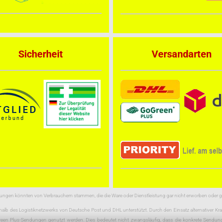
Sicherheit
Versandarten
rtungen könnten von Verbrauchern stammen, die die Ware oder Dienstleistung gar nicht erworben oder 
halb des Logistiknetzwerks von Deutsche Post und DHL unterstützt. Durch den Einsatz alternativer K
Green Plus-Sendungen genutzt werden. Dies bedeutet nicht zwangsläufig, dass die konkrete Sendung 