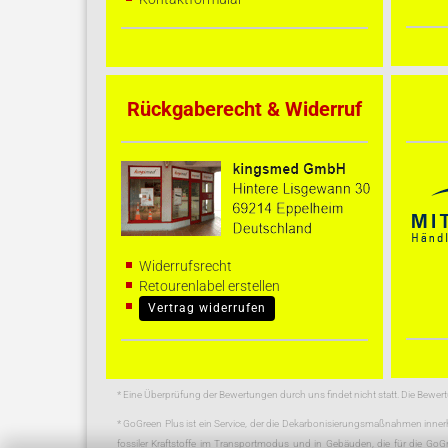
Rückgaberecht & Widerruf
Widerrufsrecht
Retourenlabel erstellen
Vertrag widerrufen
* Eine Überprüfung der Bewertungen durch uns findet nicht statt. Die Bewe
* GoGreen Plus ist ein Service, der die Dekarbonisierungsmaßnahmen inner
fossiler Kraftstoffe im Transportmodus und in Gebäuden, die für die Go