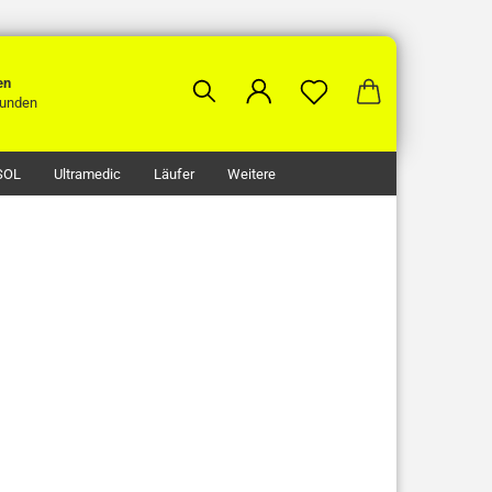
en
unden
SOL
Ultramedic
Läufer
Weitere