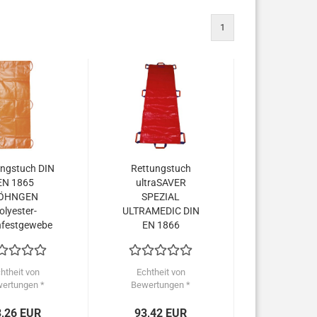
1
ungstuch DIN
Rettungstuch
EN 1865
ultraSAVER
ÖHNGEN
SPEZIAL
olyester-
ULTRAMEDIC DIN
festgewebe
EN 1866
htheit von
Echtheit von
ertungen *
Bewertungen *
3,26 EUR
93,42 EUR