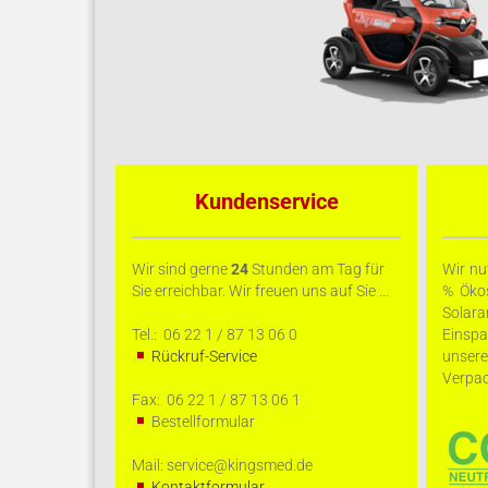
Kundenservice
Wir sind gerne
24
Stunden am Tag für
Wir nu
Sie erreichbar. Wir freuen uns auf Sie ...
% Ökos
Solara
Tel.: 06 22 1 / 87 13 06 0
Einsp
Rückruf-Service
unser
Verpac
Fax: 06 22 1 / 87 13 06 1
Bestellformular
Mail: service@kingsmed.de
Kontaktformular