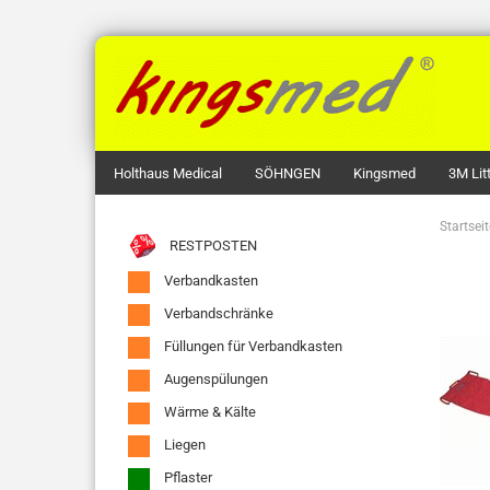
Holthaus Medical
SÖHNGEN
Kingsmed
3M Li
Startseit
RESTPOSTEN
Verbandkasten
Verbandschränke
Füllungen für Verbandkasten
Augenspülungen
Wärme & Kälte
Liegen
Pflaster