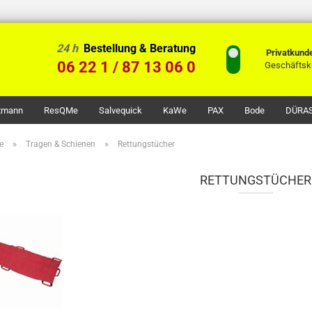
24 h
Bestellung & Beratung
Privatkund
06 22 1 / 87 13 06 0
Geschäftsk
ttmann
ResQMe
Salvequick
KaWe
PAX
Bode
DÜRA
»
»
e
Tragen & Schienen
Rettungstücher
RETTUNGSTÜCHER