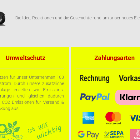
Die Idee, Reaktionen und die Geschichte rund um unser neues El
Umweltschutz
Zahlungsarten
tzen für unser Unternehmen 100
trom. Durch unsere zusätzliche
nlage erzielten wir Emissions-
arungen und gleichen dadurch
e CO2 Emissionen für Versand &
kung aus.