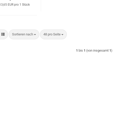
13,65 EUR pro 1 Stück
Sortieren nach
pro Seite
Sortieren nach
48 pro Seite
1
bis
1
(von insgesamt
1
)