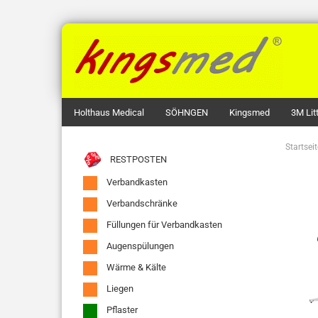
Holthaus Medical
SÖHNGEN
Kingsmed
3M Li
Startseit
RESTPOSTEN
Verbandkasten
Verbandschränke
Füllungen für Verbandkasten
Augenspülungen
Wärme & Kälte
Liegen
Pflaster