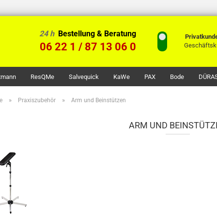
24 h
Bestellung & Beratung
Privatkund
06 22 1 / 87 13 06 0
Geschäftsk
ttmann
ResQMe
Salvequick
KaWe
PAX
Bode
DÜRA
»
»
e
Praxiszubehör
Arm und Beinstützen
ARM UND BEINSTÜTZ