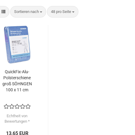
Sortieren nach
pro Seite
Sortieren nach
48 pro Seite
QuickFix-Alu-
Polsterschiene
groß SÖHNGEN
100 x 11 cm
Echtheit von
Bewertungen *
13,65 EUR