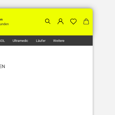
en
unden
SOL
Ultramedic
Läufer
Weitere
EN