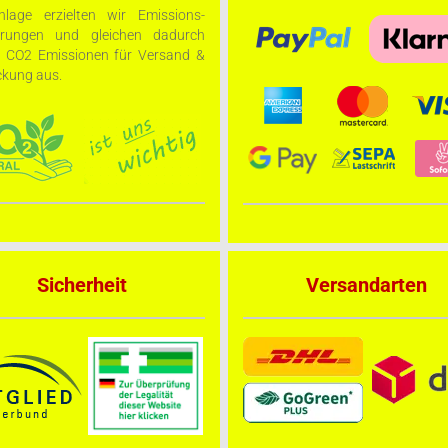
nlage erzielten wir Emissions-
arungen und gleichen dadurch
e CO2 Emissionen für Versand &
kung aus.
Sicherheit
Versandarten