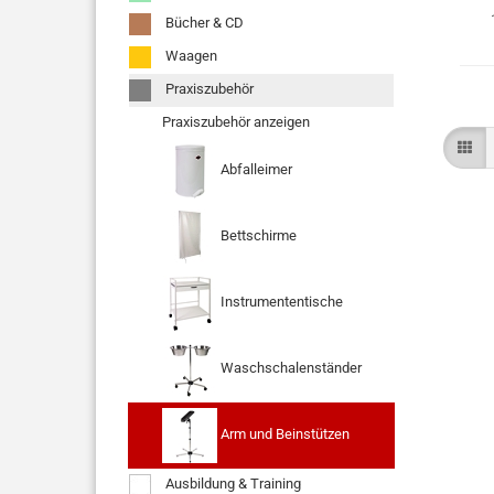
Bücher & CD
Waagen
Praxiszubehör
Praxiszubehör anzeigen
Abfalleimer
Bettschirme
Instrumententische
Waschschalenständer
Arm und Beinstützen
Ausbildung & Training