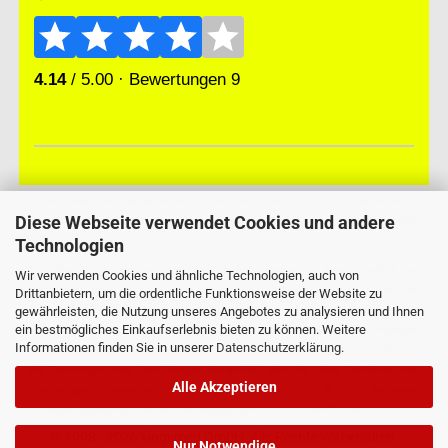
* Eine Überprüfung der Bewertungen durch uns findet nicht statt. Die Bewertungen
Diese Webseite verwendet Cookies und andere
könnten von Verbrauchern stammen, die die Ware oder Dienstleistung gar nicht erworben
Technologien
oder genutzt haben.
* GoGreen Plus ist ein Service, der die Dekarbonisierungsmaßnahmen innerhalb des
Wir verwenden Cookies und ähnliche Technologien, auch von
Logistiknetzwerks von Deutsche Post und DHL unterstützt. Durch den Einsatz alternativer
Drittanbietern, um die ordentliche Funktionsweise der Website zu
gewährleisten, die Nutzung unseres Angebotes zu analysieren und Ihnen
Kraftstoffe und Technologien reduziert Deutsche Post und DHL den Verbrauch fossiler
ein bestmögliches Einkaufserlebnis bieten zu können. Weitere
Kraftstoffe im Transportmodus und in Gebäuden, die für die GoGreen Plus-Sendungen
Informationen finden Sie in unserer
Datenschutzerklärung
.
genutzt werden. Dies bedeutet nicht zwangsläufig, dass die konkrete Sendung physisch
mit Fahrzeugen oder über Anlagen transportiert wird, die diese Kraftstoffe oder
Alle Akzeptieren
Technologien verwenden. Weitere Informationen, z. B. zu konkreten
Dekarbonisierungsmaßnahmen, sind verfügbar unter www.GoGreenPlus.de.
© 1998 - 2026 kingsmed GmbH. Alle Rechte vorbehalten.
Nur Notwendige