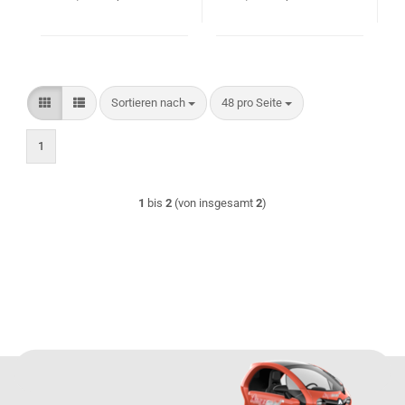
Sortieren nach
pro Seite
Sortieren nach
48 pro Seite
1
1
bis
2
(von insgesamt
2
)