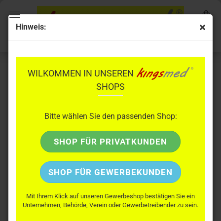
Hinweis:
WÄRMENDE PFLASTER
WILKOMMEN IN UNSEREN
SHOPS
Bitte wählen Sie den passenden Shop:
SHOP FÜR PRIVATKUNDEN
SHOP FÜR GEWERBEKUNDEN
Sortieren nach
pro Seite
Sortieren nach
56 pro Seite
Mit Ihrem Klick auf unseren Gewerbeshop bestätigen Sie ein
Unternehmen, Behörde, Verein oder Gewerbetreibender zu sein.
1