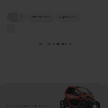
Sortieren nach
pro Seite
Sortieren nach
56 pro Seite
1
1
bis
1
(von insgesamt
1
)
Die Idee, Reaktionen und die