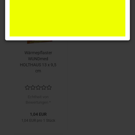
Wärmepflaster
WUNDmed
HOLTHAUS 13 x 9,5
cm
Echtheit von
Bewertungen *
1,04 EUR
1,04 EUR pro 1 Stück