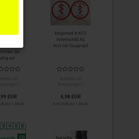
smed ® KFZ
kingsmed ® KFZ
ufkleber
Innenschild ÄS
uerwehr -
Arzt mit Saugnapf
rholen Sie
uhig wir
iden Sie raus
htheit von
Echtheit von
ertungen *
Bewertungen *
,99 EUR
6,98 EUR
UR pro 1 Stück
6,98 EUR pro 1 Stück