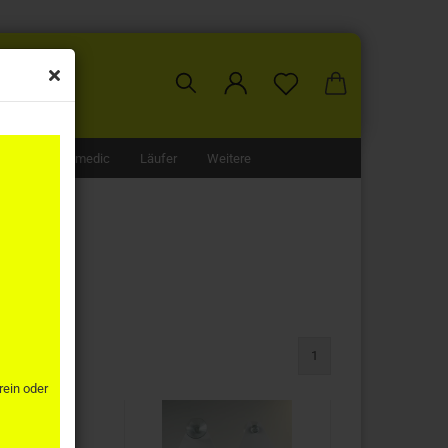
nden
unden
SOL
Ultramedic
Läufer
Weitere
1
rein oder