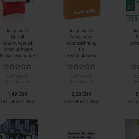
kingsmed®
kingsmed ®
ki
Notfall-
Wunschtext-
P
Beatmungstuch
Kennzeichnung
selb
rot im Softcase
für
Schlüsselanhänger
Verbandkasten
Echtheit von
Echtheit von
Ec
Bewertungen *
Bewertungen *
Bew
1,49 EUR
2,68 EUR
5
1,49 EUR pro 1 Stück
2,68 EUR pro 1 Stück
0,57 E