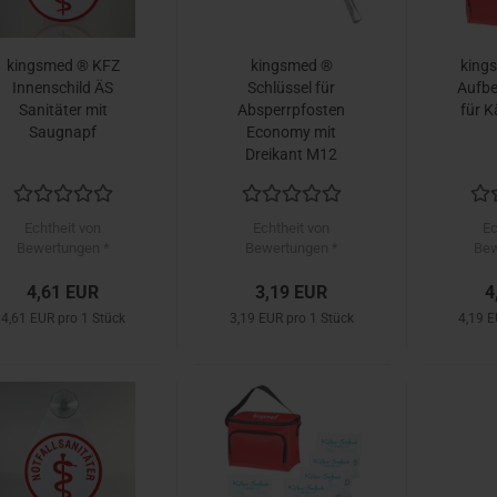
kingsmed ® KFZ
kingsmed ®
king
Innenschild ÄS
Schlüssel für
Aufb
Sanitäter mit
Absperrpfosten
für 
Saugnapf
Economy mit
Dreikant M12
Echtheit von
Echtheit von
Ec
Bewertungen *
Bewertungen *
Bew
4,61 EUR
3,19 EUR
4
4,61 EUR pro 1 Stück
3,19 EUR pro 1 Stück
4,19 E