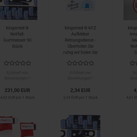
kingsmed ®
kingsmed ® KFZ
king
Notfall-
Aufkleber
Inn
Gurtmesser 50
Rettungsdienst -
Me
Stück
Überholen Sie
Not
ruhig wir holen Sie
S
raus
Echtheit von
Echtheit von
Ec
Bewertungen *
Bewertungen *
Bew
231,00 EUR
2,34 EUR
4
4,62 EUR pro 1 Stück
2,34 EUR pro 1 Stück
4,61 E