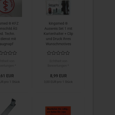
smed ® KFZ
kingsmed ®
enschild ÄS
Ausweis Set 1 mit
d. Techn.
Kartenhalter + Clip
dienst mit
und Druck Ihres
augnapf
Wunschmotives
auf weiße ISO
Plastikkarte
htheit von
Echtheit von
ertungen *
Bewertungen *
,61 EUR
8,99 EUR
UR pro 1 Stück
3,00 EUR pro 1 Stück