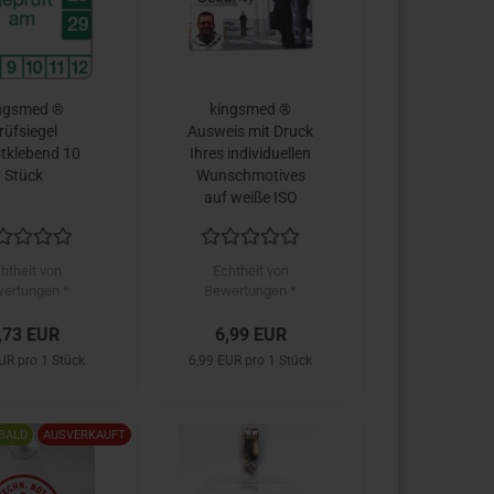
ngsmed ®
kingsmed ®
rüfsiegel
Ausweis mit Druck
stklebend 10
Ihres individuellen
Stück
Wunschmotives
auf weiße ISO
Plastikkarte
htheit von
Echtheit von
ertungen *
Bewertungen *
,73 EUR
6,99 EUR
UR pro 1 Stück
6,99 EUR pro 1 Stück
BALD
AUSVERKAUFT