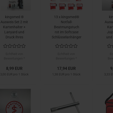
kingsmed ®
13 x kingsmed®
ki
Ausweis Set 2 mit
Notfall-
Auswe
Kartenhalter +
Beatmungstuch
Kar
Lanyard und
rot im Softcase
Joj
Druck Ihres
Schlüsselanhänger
und 
Wunschmotives
Wun
auf weiße ISO
auf
Plastikkarte
Pl
Echtheit von
Echtheit von
Ec
Bewertungen *
Bewertungen *
Bew
8,99 EUR
17,94 EUR
9
3,00 EUR pro 1 Stück
1,38 EUR pro 1 Stück
3,33 E