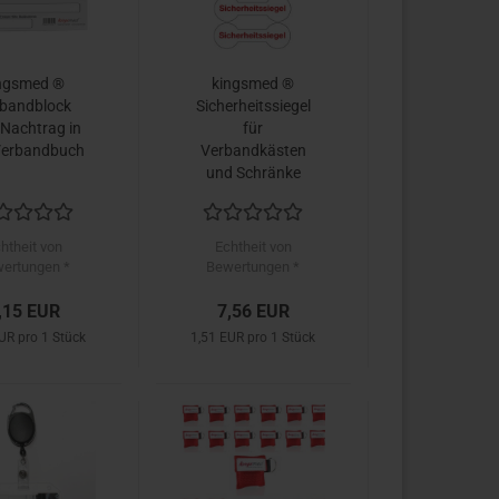
ngsmed ®
kingsmed ®
bandblock
Sicherheitssiegel
Nachtrag in
für
Verbandbuch
Verbandkästen
und Schränke
Bogen mit 5
Siegeln
htheit von
Echtheit von
ertungen *
Bewertungen *
,15 EUR
7,56 EUR
UR pro 1 Stück
1,51 EUR pro 1 Stück