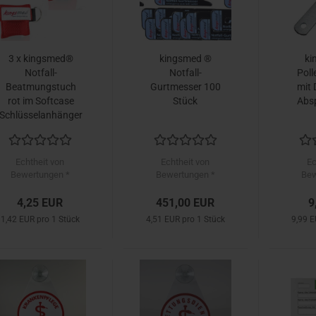
3 x kingsmed®
kingsmed ®
ki
Notfall-
Notfall-
Poll
Beatmungstuch
Gurtmesser 100
mit 
rot im Softcase
Stück
Abs
Schlüsselanhänger
Echtheit von
Echtheit von
Ec
Bewertungen *
Bewertungen *
Bew
4,25 EUR
451,00 EUR
9
1,42 EUR pro 1 Stück
4,51 EUR pro 1 Stück
9,99 E