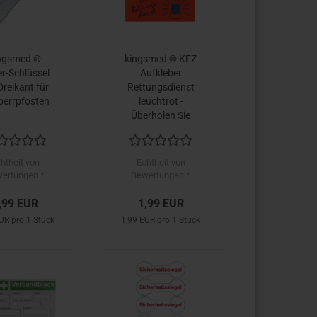
ngsmed ®
kingsmed ® KFZ
er-Schlüssel
Aufkleber
Dreikant für
Rettungsdienst
perrpfosten
leuchtrot -
Überholen Sie
ruhig wir holen Sie
raus
htheit von
Echtheit von
ertungen *
Bewertungen *
,99 EUR
1,99 EUR
UR pro 1 Stück
1,99 EUR pro 1 Stück