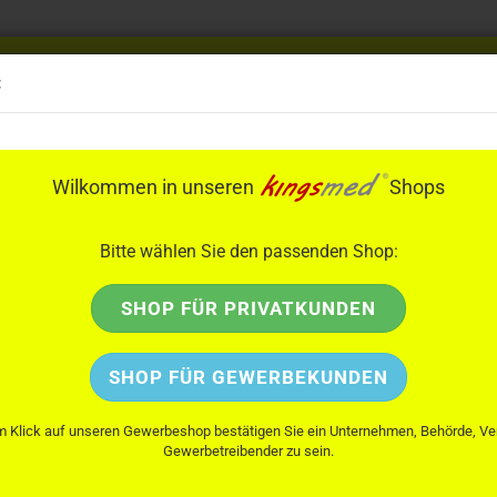
24 h
Bestellung & Beratung
:
Privatku
06 22 1 / 87 13 06 0
Geschäftsk
ttmann
ResQMe
Salvequick
KaWe
PAX
Bode
DÜRA
Wilkommen in unseren
Shops
Bitte wählen Sie den passenden Shop:
SHOP FÜR PRIVATKUNDEN
ed
SHOP FÜR GEWERBEKUNDEN
Sortieren nach
pro Seite
pro Seite
Sortieren nach
Alle Kategorien
56 pro Seite
m Klick auf unseren Gewerbeshop bestätigen Sie ein Unternehmen, Behörde, Ve
Gewerbetreibender zu sein.