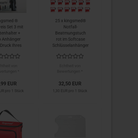
ngsmed ®
25 x kingsmed®
is Set 3 mit
Notfall-
tenhalter +
Beatmungstuch
o Anhänger
rot im Softcase
Druck Ihres
Schlüsselanhänger
schmotives
 weiße ISO
astikkarte
htheit von
Echtheit von
ertungen *
Bewertungen *
,99 EUR
32,50 EUR
UR pro 1 Stück
1,30 EUR pro 1 Stück