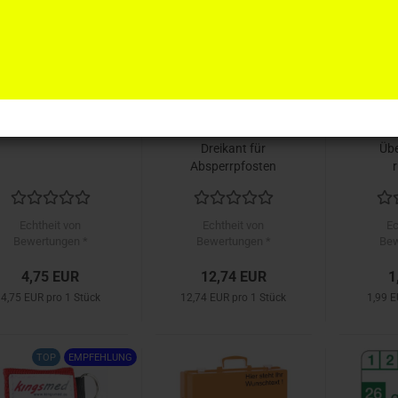
kingsmed ®
kingsmed ®
king
Notfall-
Feuerwehr-
A
Gurtmesser
Schlüssel mit
Fe
Dreikant für
Übe
Absperrpfosten
r
schne
Echtheit von
Echtheit von
Ec
Bewertungen *
Bewertungen *
Bew
4,75 EUR
12,74 EUR
1
4,75 EUR pro 1 Stück
12,74 EUR pro 1 Stück
1,99 E
TOP
EMPFEHLUNG