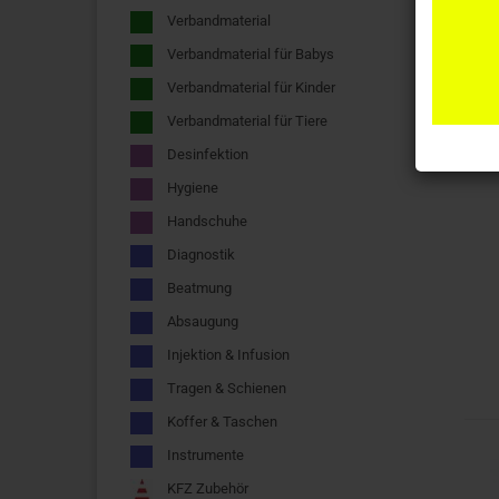
Verbandmaterial
Verbandmaterial für Babys
Verbandmaterial für Kinder
Verbandmaterial für Tiere
Desinfektion
Hygiene
Handschuhe
Diagnostik
Beatmung
Absaugung
Injektion & Infusion
Tragen & Schienen
Koffer & Taschen
Instrumente
KFZ Zubehör