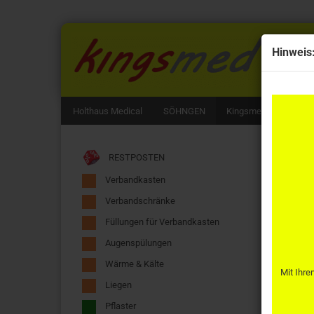
Hinweis
Holthaus Medical
SÖHNGEN
Kingsmed
3M Li
RESTPOSTEN
Verbandkasten
Verbandschränke
Füllungen für Verbandkasten
kingsm
Augenspülungen
Wärme & Kälte
Mit Ihre
Liegen
Pflaster