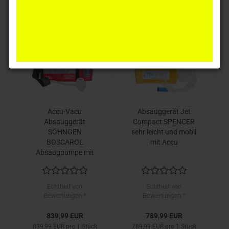
1
Accu-Vacu
Absauggerät Jet
Absauggerät
Compact SPENCER
SÖHNGEN
sehr leicht und mobil
BOSCAROL
mit Accu
Absaugpumpe mit
Netzladegerät
Echtheit von
Echtheit von
Bewertungen *
Bewertungen *
839,99 EUR
789,99 EUR
839,99 EUR pro 1 Stück
789,99 EUR pro 1 Stück