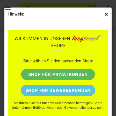
Hinweis:
ABSAUGPUMPEN
WILKOMMEN IN UNSEREN
SHOPS
Bitte wählen Sie den passenden Shop:
SHOP FÜR PRIVATKUNDEN
SHOP FÜR GEWERBEKUNDEN
Sortieren nach
pro Seite
Sortieren nach
Alle Hersteller
Mit Ihrem Klick auf unseren Gewerbeshop bestätigen Sie ein
Unternehmen, Behörde, Verein oder Gewerbetreibender zu sein.
pro Seite
56 pro Seite