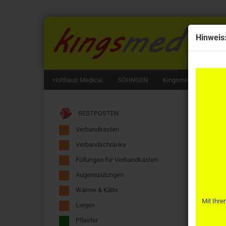
Hinweis
Holthaus Medical
SÖHNGEN
Kingsmed
3M Li
Startseit
RESTPOSTEN
Verbandkasten
Verbandschränke
Füllungen für Verbandkasten
Augenspülungen
Wärme & Kälte
Mit Ihre
Liegen
Pflaster