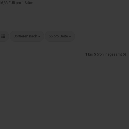
16,83 EUR pro 1 Stück
Sortieren nach
pro Seite
Sortieren nach
56 pro Seite
1
bis
5
(von insgesamt
5
)