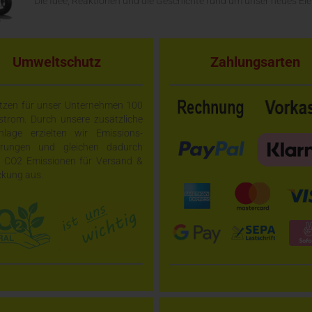
Die Idee, Reaktionen und die Geschichte rund um unser neues El
Umweltschutz
Zahlungsarten
tzen für unser Unternehmen 100
trom. Durch unsere zusätzliche
nlage erzielten wir Emissions-
arungen und gleichen dadurch
e CO2 Emissionen für Versand &
kung aus.