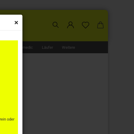
nden
unden
SOL
Ultramedic
Läufer
Weitere
rein oder