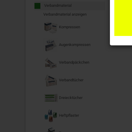
Verbandmaterial
Verbandmaterial anzeigen
Kompressen
Augenkompressen
Verbandpäckchen
Verbandtücher
Dreiecktücher
Heftpflaster