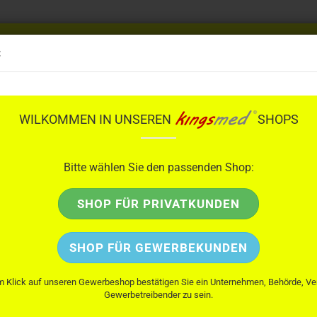
24 h
Bestellung & Beratung
:
Privatku
06 22 1 / 87 13 06 0
Geschäftsk
ttmann
ResQMe
Salvequick
KaWe
PAX
Bode
DÜRA
WILKOMMEN IN UNSEREN
SHOPS
»
»
e
Verbandmaterial
Kurzzug Binden
Bitte wählen Sie den passenden Shop:
KURZZUG BINDEN
SHOP FÜR PRIVATKUNDEN
SHOP FÜR GEWERBEKUNDEN
m Klick auf unseren Gewerbeshop bestätigen Sie ein Unternehmen, Behörde, Ve
Gewerbetreibender zu sein.