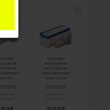
1
ttonelast
Cottonelast
zzug-Binde
Kurzzug-Binde
THAUS mit
HOLTHAUS mit
andklammern
Verbandklammern
 cm x 5 m
8 cm x 5 m 10
Stück
htheit von
Echtheit von
ertungen *
Bewertungen *
,39 EUR
35,50 EUR