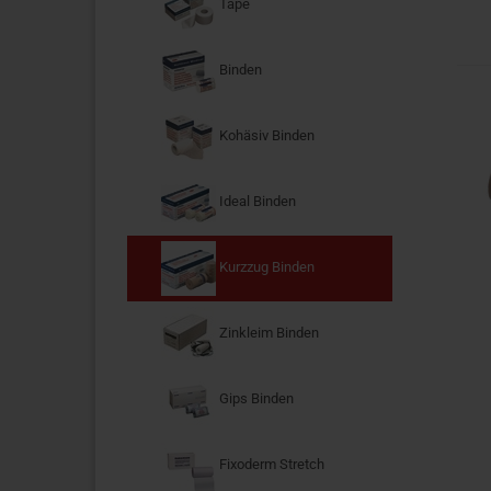
Tape
Binden
Kohäsiv Binden
Ideal Binden
Kurzzug Binden
Zinkleim Binden
Gips Binden
Fixoderm Stretch